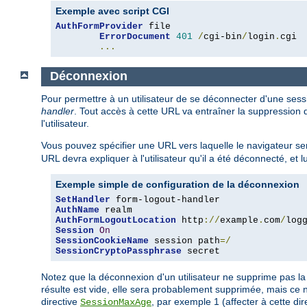
Exemple avec script CGI
AuthFormProvider
 file

ErrorDocument
401
/
cgi-bin
/
login
.
cgi

...
Déconnexion
Pour permettre à un utilisateur de se déconnecter d'une sessi
handler
. Tout accès à cette URL va entraîner la suppression d
l'utilisateur.
Vous pouvez spécifier une URL vers laquelle le navigateur ser
URL devra expliquer à l'utilisateur qu'il a été déconnecté, et 
Exemple simple de configuration de la déconnexion
SetHandler
AuthName
AuthFormLogoutLocation
 http
://
example
.
com
/
log
Session
On
SessionCookieName
 session path
=/
SessionCryptoPassphrase
 secret
Notez que la déconnexion d'un utilisateur ne supprime pas la s
résulte est vide, elle sera probablement supprimée, mais ce n'
directive
, par exemple 1 (affecter à cette dir
SessionMaxAge