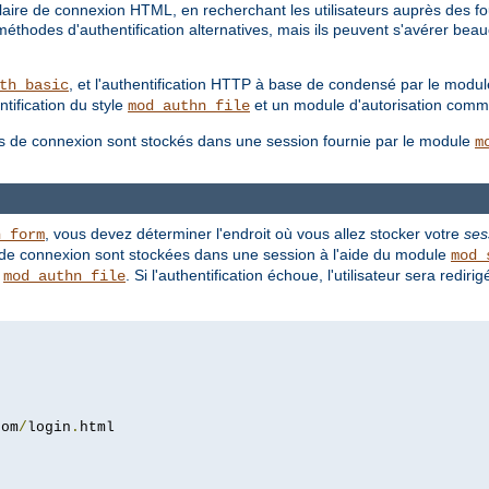
ire de connexion HTML, en recherchant les utilisateurs auprès des fou
thodes d'authentification alternatives, mais ils peuvent s'avérer beau
, et l'authentification HTTP à base de condensé par le modu
th_basic
tification du style
et un module d'autorisation com
mod_authn_file
ions de connexion sont stockés dans une session fournie par le module
m
, vous devez déterminer l'endroit où vous allez stocker votre
ses
h_form
s de connexion sont stockées dans une session à l'aide du module
mod_
e
. Si l'authentification échoue, l'utilisateur sera redir
mod_authn_file
com
/
login
.