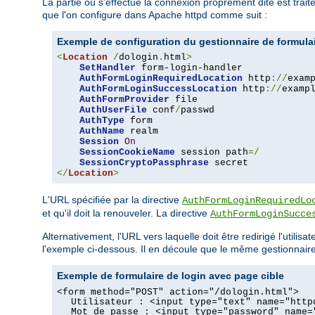
La partie où s'effectue la connexion proprement dite est trait
que l'on configure dans Apache httpd comme suit :
Exemple de configuration du gestionnaire de formula
<
Location
/
dologin
.
html
>
SetHandler
 form-login-handler

AuthFormLoginRequiredLocation
 http
://
exam
AuthFormLoginSuccessLocation
 http
://
examp
AuthFormProvider
 file

AuthUserFile
 conf
/
passwd

AuthType
 form

AuthName
 realm

Session
On
SessionCookieName
 session path
=/
SessionCryptoPassphrase
</
Location
>
L'URL spécifiée par la directive
AuthFormLoginRequiredLo
et qu'il doit la renouveler. La directive
AuthFormLoginSucce
Alternativement, l'URL vers laquelle doit être redirigé l'utili
l'exemple ci-dessous. Il en découle que le même gestionnair
Exemple de formulaire de login avec page cible
<form method="POST" action="/dologin.html">
Utilisateur : <input type="text" name="http
Mot de passe : <input type="password" name=