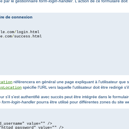
ée par le gestionnaire
form-login-handler
. L'action de ce formulaire doit
ire de connexion
ple
.
com
/
login
.
html

le
.
com
/
success
.
html

référencera en général une page expliquant à l'utilisateur que 
cation
spécifie l'URL vers laquelle l'utilisateur doit être redirigé s'
ssLocation
sateur s'il s'est authentifié avec succès peut être intégrée dans le form
e
form-login-handler
pourra être utilisé pour différentes zones du site w
d_username" value="" />
"httpd_password" value="" />