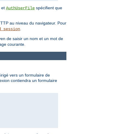
et
spécifient que
AuthUserFile
HTTP au niveau du navigateur. Pour
.
d_session
oyen de saisir un nom et un mot de
page courante.
dirigé vers un formulaire de
exion contiendra un formulaire