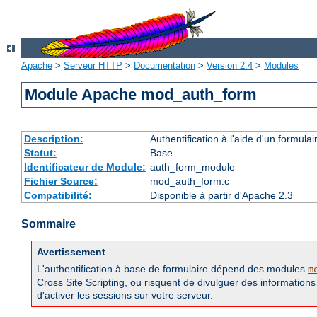
Apache
>
Serveur HTTP
>
Documentation
>
Version 2.4
>
Modules
Module Apache mod_auth_form
Description:
Authentification à l'aide d'un formulai
Statut:
Base
Identificateur de Module:
auth_form_module
Fichier Source:
mod_auth_form.c
Compatibilité:
Disponible à partir d'Apache 2.3
Sommaire
Avertissement
L'authentification à base de formulaire dépend des modules
m
Cross Site Scripting, ou risquent de divulguer des information
d'activer les sessions sur votre serveur.