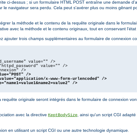
écrite ci-dessus ; si un formulaire HTML POST entraîne une demande d'a
r le navigateur sera perdu. Cela peut s'avérer plus ou moins gênant pour 
égrer la méthode et le contenu de la requête originale dans le formula
tative avec la méthode et le contenu originaux, tout en conservant l'état
ez ajouter trois champs supplémentaires au formulaire de connexion c
d_username" value="" />
"httpd_password" value="" />
nnexion" />
lue="POST" />
value="application/x-www-form-urlencoded" />
e="name1=value1&name2=value2" />
 requête originale seront intégrés dans le formulaire de connexion von
ciation avec la directive
, ainsi qu'un script CGI adapté
KeptBodySize
xion en utilisant un script CGI ou une autre technologie dynamique.