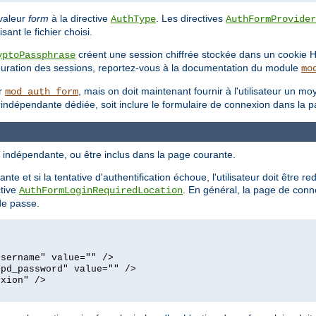
 valeur
form
à la directive
. Les directives
AuthType
AuthFormProvider
sant le fichier choisi.
créent une session chiffrée stockée dans un cookie 
yptoPassphrase
figuration des sessions, reportez-vous à la documentation du module
mo
ar
, mais on doit maintenant fournir à l'utilisateur un m
mod_auth_form
 indépendante dédiée, soit inclure le formulaire de connexion dans la 
indépendante, ou être inclus dans la page courante.
e et si la tentative d'authentification échoue, l'utilisateur doit être re
ctive
. En général, la page de conn
AuthFormLoginRequiredLocation
de passe.
username" value="" />
tpd_password" value="" />
exion" />