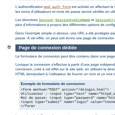
L'authentification
est activée en affectant la
mod_auth_form
les noms d'utilisateurs et mots de passe seront vérifiés en utili
Les directives
,
et
Session
SessionCookieName
SessionCr
plus d'informations à propos des différentes options de con
Dans l'exemple simple ci-dessus, une URL a été protégée p
passe. À cet effet, on peut soit écrire une page de connexion
Page de connexion dédiée
Le formulaire de connexion peut être contenu dans une page 
Lorsque la connexion s'effectue à partir d'une page indépendant
connexion, créé à cet effet sur le site web, en utilisant la dire
HTML demandant à l'utilisateur de fournir un nom et un mot 
Exemple de formulaire de connexion
<form method="POST" action="/dologin.html">
Utilisateur : <input type="text" name="httpd_
Mot de passe: <input type="password" name="ht
<input type="submit" name="login" value="Conn
</form>