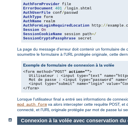
AuthFormProvider
ErrorDocument
401
/
login
.
AuthUserFile
 conf
/
AuthType
AuthName
AuthFormLoginRequiredLocation
 http
://
example
.
Session
On
SessionCookieName
 session path
=/
SessionCryptoPassphrase
 secret
La page du message d'erreur doit contenir un formulaire de c
soumettre le formulaire à l'URL protégée originale, cette der
Exemple de formulaire de connexion à la volée
<form method="POST"
action=""
>
Utilisateur : <input type="text" name="http
Mot de passe : <input type="password" name=
<input type="submit" name="login" value="Co
</form>
Lorsque l'utilisateur final a entré ses informations de conn
va alors intercepter cette requête POST, et 
mod_auth_form
connecté, et l'URL originale protégée par mot de passe lui s
Connexion à la volée avec conservation du