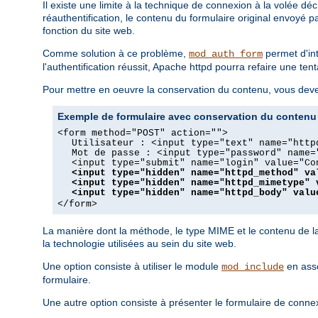
Il existe une limite à la technique de connexion à la volée d
réauthentification, le contenu du formulaire original envoyé pa
fonction du site web.
Comme solution à ce problème,
permet d'int
mod_auth_form
l'authentification réussit, Apache httpd pourra refaire une ten
Pour mettre en oeuvre la conservation du contenu, vous dev
Exemple de formulaire avec conservation du contenu
<form method="POST" action="">
Utilisateur : <input type="text" name="http
Mot de passe : <input type="password" name=
<input type="submit" name="login" value="Co
<input type="hidden" name="httpd_method" va
<input type="hidden" name="httpd_mimetype" 
<input type="hidden" name="httpd_body" valu
</form>
La manière dont la méthode, le type MIME et le contenu de la
la technologie utilisées au sein du site web.
Une option consiste à utiliser le module
en asso
mod_include
formulaire.
Une autre option consiste à présenter le formulaire de conne