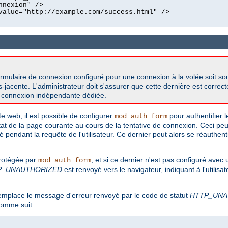
nnexion" />
value="http://example.com/success.html" />
formulaire de connexion configuré pour une connexion à la volée soit sou
s-jacente. L'administrateur doit s'assurer que cette dernière est correct
e connexion indépendante dédiée.
 web, il est possible de configurer
pour authentifier le
mod_auth_form
tat de la page courante au cours de la tentative de connexion. Ceci peut
ré pendant la requête de l'utilisateur. Ce dernier peut alors se réauthen
protégée par
, et si ce dernier n'est pas configuré avec 
mod_auth_form
P_UNAUTHORIZED
est renvoyé vers le navigateur, indiquant à l'utilisat
r remplace le message d'erreur renvoyé par le code de statut
HTTP_UNA
omme suit :