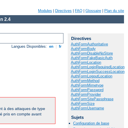
Modules
|
Directives
|
FAQ
|
Glossaire
|
Plan du site
n 2.4
Directives
AuthFormAuthoritative
Langues Disponibles:
en
|
fr
AuthFormBody
AuthFormDisableNoStore
AuthFormFakeBasicAuth
AuthFormLocation
AuthFormLoginRequiredLocation
AuthFormLoginSuccessLocation
AuthFormLogoutLocation
AuthFormMethod
AuthFormMimetype
AuthFormPassword
AuthFormProvider
AuthFormSitePassphrase
AuthFormSize
AuthFormUsername
ent à des attaques de type
été pris en compte avant
Sujets
Configuration de base