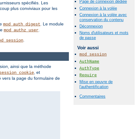
Page de connexion dédiée
rnisseurs spécifiés. Les
Connexion à la volée
coup plus conviviaux pour les
Connexion à la volée avec
conservation du contenu
le
. Le module
mod_auth_digest
Déconnexion
me
.
mod_authz_user
Noms d'utilisateurs et mots
de passe
.
od_session
Voir aussi
mod_session
AuthName
sion
, ainsi que la méthode
AuthType
, et
session_cookie
Require
igé vers la page du formulaire de
Mise en oeuvre de
l'authentification
Commentaires