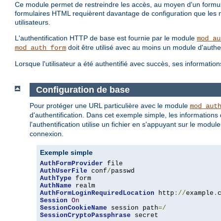
Ce module permet de restreindre les accès, au moyen d'un formula
formulaires HTML requièrent davantage de configuration que les mé
utilisateurs.
L'authentification HTTP de base est fournie par le module
mod_au
doit être utilisé avec au moins un module d'authen
mod_auth_form
Lorsque l'utilisateur a été authentifié avec succès, ses informat
Configuration de base
Pour protéger une URL particulière avec le module
mod_aut
d'authentification. Dans cet exemple simple, les information
l'authentification utilise un fichier en s'appuyant sur le modul
connexion.
Exemple simple
AuthFormProvider
AuthUserFile
 conf
/
AuthType
AuthName
AuthFormLoginRequiredLocation
 http
://
example
.
Session
On
SessionCookieName
 session path
=/
SessionCryptoPassphrase
 secret