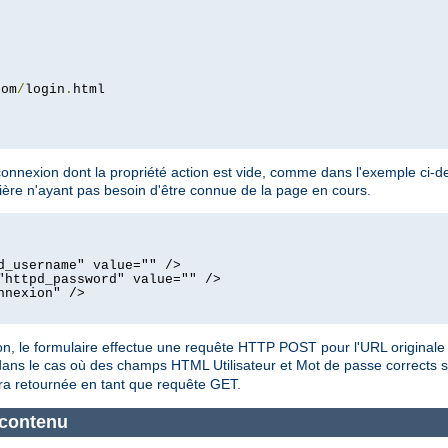
com
/
login
.
onnexion dont la propriété action est vide, comme dans l'exemple ci-de
nière n'ayant pas besoin d'être connue de la page en cours.
d_username" value="" />
"httpd_password" value="" />
nnexion" />
exion, le formulaire effectue une requête HTTP POST pour l'URL original
dans le cas où des champs HTML Utilisateur et Mot de passe corrects son
era retournée en tant que requête GET.
 contenu