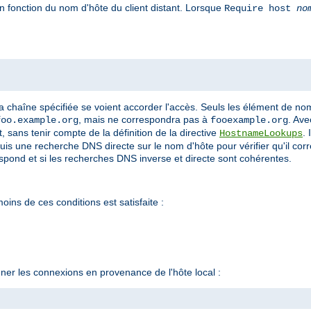
n fonction du nom d'hôte du client distant. Lorsque
Require host
no
a chaîne spécifiée se voient accorder l'accès. Seuls les élément de n
, mais ne correspondra pas à
. Ave
foo.example.org
fooexample.org
 sans tenir compte de la définition de la directive
.
HostnameLookups
puis une recherche DNS directe sur le nom d'hôte pour vérifier qu'il cor
espond et si les recherches DNS inverse et directe sont cohérentes.
oins de ces conditions est satisfaite :
er les connexions en provenance de l'hôte local :