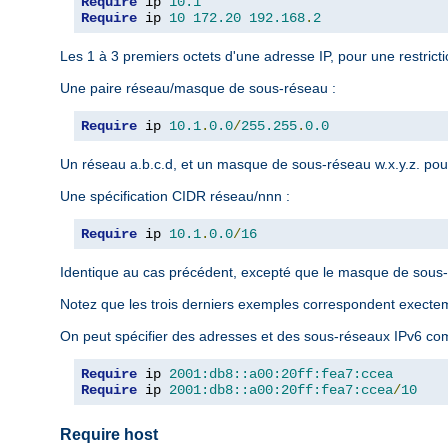
Require
 ip 
10.1
Require
 ip 
10
172.20
192.168
.
2
Les 1 à 3 premiers octets d'une adresse IP, pour une restrict
Une paire réseau/masque de sous-réseau :
Require
 ip 
10.1
.
0.0
/
255.255
.
0.0
Un réseau a.b.c.d, et un masque de sous-réseau w.x.y.z. pour
Une spécification CIDR réseau/nnn :
Require
 ip 
10.1
.
0.0
/
16
Identique au cas précédent, excepté que le masque de sous-r
Notez que les trois derniers exemples correspondent exect
On peut spécifier des adresses et des sous-réseaux IPv6 com
Require
 ip 
2001:db8::a00:20ff:fea7:ccea
Require
 ip 
2001:db8::a00:20ff:fea7:ccea
/
10
Require host