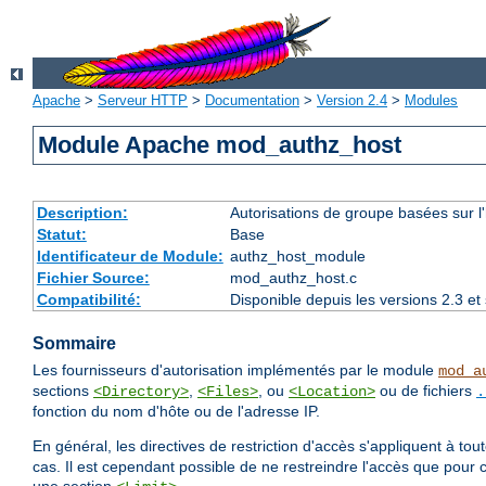
Apache
>
Serveur HTTP
>
Documentation
>
Version 2.4
>
Modules
Module Apache mod_authz_host
Description:
Autorisations de groupe basées sur l
Statut:
Base
Identificateur de Module:
authz_host_module
Fichier Source:
mod_authz_host.c
Compatibilité:
Disponible depuis les versions 2.3 e
Sommaire
Les fournisseurs d'autorisation implémentés par le module
mod_a
sections
,
, ou
ou de fichiers
<Directory>
<Files>
<Location>
.
fonction du nom d'hôte ou de l'adresse IP.
En général, les directives de restriction d'accès s'appliquent à to
cas. Il est cependant possible de ne restreindre l'accès que pour 