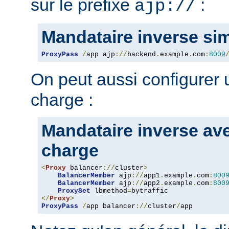
sur le prefixe
:
ajp://
Mandataire inverse si
ProxyPass
/
app ajp
://
backend
.
example
.
com
:
8009
On peut aussi configurer u
charge :
Mandataire inverse ave
charge
<
Proxy
 balancer
://
cluster
>
BalancerMember
 ajp
://
app1
.
example
.
com
:
800
BalancerMember
 ajp
://
app2
.
example
.
com
:
800
ProxySet
 lbmethod
=
</
Proxy
>
ProxyPass
/
app balancer
://
cluster
/
app