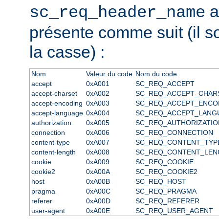
a
sc_req_header_name
présente comme suit (il s
la casse) :
Nom
Valeur du code
Nom du code
accept
0xA001
SC_REQ_ACCEPT
accept-charset
0xA002
SC_REQ_ACCEPT_CHAR
accept-encoding
0xA003
SC_REQ_ACCEPT_ENCO
accept-language
0xA004
SC_REQ_ACCEPT_LANG
authorization
0xA005
SC_REQ_AUTHORIZATIO
connection
0xA006
SC_REQ_CONNECTION
content-type
0xA007
SC_REQ_CONTENT_TYP
content-length
0xA008
SC_REQ_CONTENT_LEN
cookie
0xA009
SC_REQ_COOKIE
cookie2
0xA00A
SC_REQ_COOKIE2
host
0xA00B
SC_REQ_HOST
pragma
0xA00C
SC_REQ_PRAGMA
referer
0xA00D
SC_REQ_REFERER
user-agent
0xA00E
SC_REQ_USER_AGENT