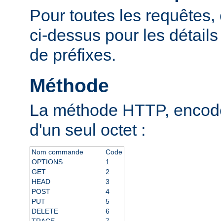
Pour toutes les requêtes, 
ci-dessus pour les détail
de préfixes.
Méthode
La méthode HTTP, encodé
d'un seul octet :
Nom commande
Code
OPTIONS
1
GET
2
HEAD
3
POST
4
PUT
5
DELETE
6
TRACE
7