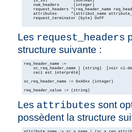
    is_ssl           (boolean)

    num_headers      (integer)

    request_headers *(req_header_name req_head
    attributes      *(attribut_name attribute_
    request_terminator (byte) OxFF

Les
p
request_headers
structure suivante :
req_header_name :=

    sc_req_header_name | (string)  [voir ci-de
    ceci est interprété]

sc_req_header_name := 0xA0xx (integer)

Les
sont opt
attributes
possèdent la structure sui
attribute_name := sc_a_name | (sc_a_req_attrib