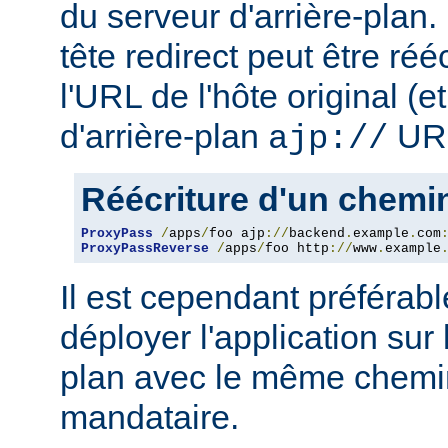
du serveur d'arrière-plan
tête redirect peut être réé
l'URL de l'hôte original (
d'arrière-plan
URL
ajp://
Réécriture d'un chem
ProxyPass
/
apps
/
foo ajp
://
backend
.
example
.
com
ProxyPassReverse
/
apps
/
foo http
://
www
.
example
Il est cependant préférab
déployer l'application sur 
plan avec le même chemin
mandataire.