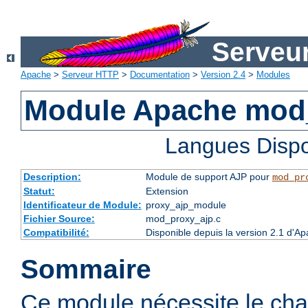
Serveu
Apache
>
Serveur HTTP
>
Documentation
>
Version 2.4
>
Modules
Module Apache mod
Langues Dispo
Description:
Module de support AJP pour
mod_pr
Statut:
Extension
Identificateur de Module:
proxy_ajp_module
Fichier Source:
mod_proxy_ajp.c
Compatibilité:
Disponible depuis la version 2.1 d'A
Sommaire
Ce module nécessite le ch