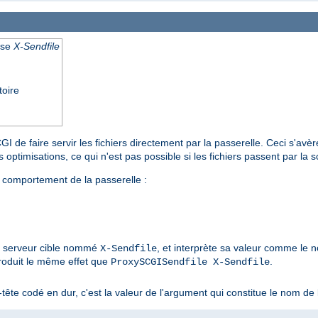
nse
X-Sendfile
toire
I de faire servir les fichiers directement par la passerelle. Ceci s'av
 optimisations, ce qui n'est pas possible si les fichiers passent par la s
 comportement de la passerelle :
du serveur cible nommé
, et interprète sa valeur comme le no
X-Sendfile
roduit le même effet que
.
ProxySCGISendfile X-Sendfile
tête codé en dur, c'est la valeur de l'argument qui constitue le nom de 