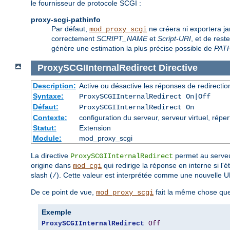
le fournisseur de protocole SCGI :
proxy-scgi-pathinfo
Par défaut,
ne créera ni exportera j
mod_proxy_scgi
correctement
SCRIPT_NAME
et
Script-URI
, et de res
génère une estimation la plus précise possible de
PAT
ProxySCGIInternalRedirect
Directive
Description:
Active ou désactive les réponses de redirectio
Syntaxe:
ProxySCGIInternalRedirect On|Off
Défaut:
ProxySCGIInternalRedirect On
Contexte:
configuration du serveur, serveur virtuel, réper
Statut:
Extension
Module:
mod_proxy_scgi
La directive
permet au serveur
ProxySCGIInternalRedirect
origine dans
qui redirige la réponse en interne si l'
mod_cgi
slash (
). Cette valeur est interprétée comme une nouvelle UR
/
De ce point de vue,
fait la même chose qu
mod_proxy_scgi
Exemple
ProxySCGIInternalRedirect
Off