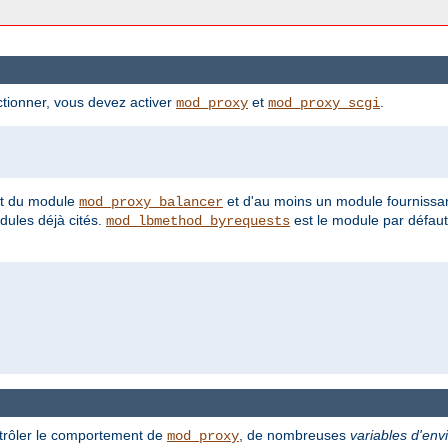
tionner, vous devez activer
et
.
mod_proxy
mod_proxy_scgi
ent du module
et d'au moins un module fournissan
mod_proxy_balancer
ules déjà cités.
est le module par défaut
mod_lbmethod_byrequests
ntrôler le comportement de
, de nombreuses
variables d'en
mod_proxy