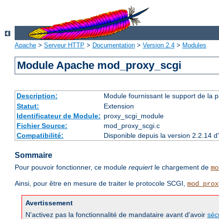
Apache
>
Serveur HTTP
>
Documentation
>
Version 2.4
>
Modules
Module Apache mod_proxy_scgi
Description:
Module fournissant le support de la 
Statut:
Extension
Identificateur de Module:
proxy_scgi_module
Fichier Source:
mod_proxy_scgi.c
Compatibilité:
Disponible depuis la version 2.2.14 
Sommaire
Pour pouvoir fonctionner, ce module
requiert
le chargement de
mo
Ainsi, pour être en mesure de traiter le protocole SCGI,
mod_prox
Avertissement
N'activez pas la fonctionnalité de mandataire avant d'avoir
séc