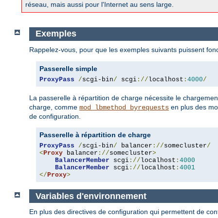
réseau, mais aussi pour l'Internet au sens large.
Exemples
Rappelez-vous, pour que les exemples suivants puissent fonc
Passerelle simple
ProxyPass
/
scgi-bin
/
 scgi
://
localhost
:
4000
/
La passerelle à répartition de charge nécessite le chargem
charge, comme
en plus des mod
mod_lbmethod_byrequests
de configuration.
Passerelle à répartition de charge
ProxyPass
/
scgi-bin
/
 balancer
://
somecluster
/
<
Proxy
 balancer
://
somecluster
>
BalancerMember
 scgi
://
localhost
:
4000
BalancerMember
 scgi
://
localhost
:
4001
</
Proxy
>
Variables d'environnement
En plus des directives de configuration qui permettent de co