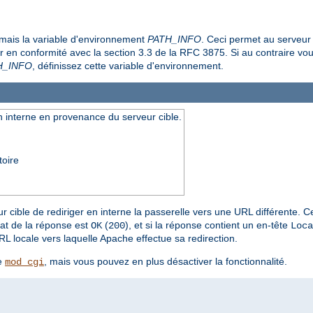
amais la variable d'environnement
PATH_INFO
. Ceci permet au serveur
ter en conformité avec la section 3.3 de la RFC 3875. Si au contraire v
H_INFO
, définissez cette variable d'environnement.
n interne en provenance du serveur cible.
toire
 cible de rediriger en interne la passerelle vers une URL différente. Ce
état de la réponse est
(
), et si la réponse contient un en-tête
OK
200
Loca
L locale vers laquelle Apache effectue sa redirection.
e
, mais vous pouvez en plus désactiver la fonctionnalité.
mod_cgi