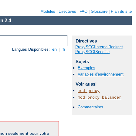
Modules
|
Directives
|
FAQ
|
Glossaire
|
Plan du site
n 2.4
Directives
ProxySCGIInternalRedirect
Langues Disponibles:
en
|
fr
ProxySCGISendfile
Sujets
Exemples
Variables d'environnement
Voir aussi
mod_proxy
mod_proxy_balancer
Commentaires
 non seulement pour votre