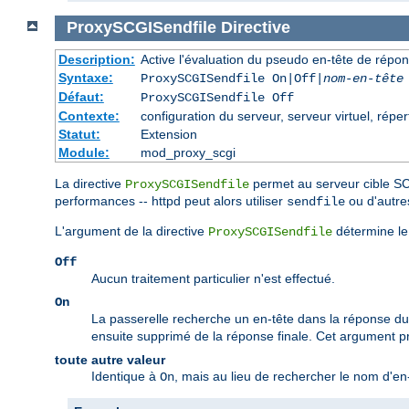
ProxySCGISendfile
Directive
Description:
Active l'évaluation du pseudo en-tête de répo
Syntaxe:
ProxySCGISendfile On|Off|
nom-en-tête
Défaut:
ProxySCGISendfile Off
Contexte:
configuration du serveur, serveur virtuel, réper
Statut:
Extension
Module:
mod_proxy_scgi
La directive
permet au serveur cible SCG
ProxySCGISendfile
performances -- httpd peut alors utiliser
ou d'autres
sendfile
L'argument de la directive
détermine le
ProxySCGISendfile
Off
Aucun traitement particulier n'est effectué.
On
La passerelle recherche un en-tête dans la réponse 
ensuite supprimé de la réponse finale. Cet argument p
toute autre valeur
Identique à
, mais au lieu de rechercher le nom d'en-
On