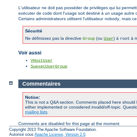
L'utilisateur ne doit pas posséder de privilèges qui lui permet
exécuter de code dont l'usage soit destiné à un usage autre qu
Certains administrateurs utilisent l'utilisateur
, mais ce
nobody
Sécurité
Ne définissez pas la directive
(ou
) à
à m
Group
User
root
Voir aussi
VHostUser
SuexecUserGroup
Commentaires
Notice:
This is not a Q&A section. Comments placed here should 
either implemented or considered invalid/off-topic. Ques
mailing lists
.
Comments are disabled for this page at the moment.
Copyright 2013 The Apache Software Foundation.
Autorisé sous
Apache License, Version 2.0
.