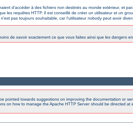
traient d'accéder à des fichiers non destinés au monde extérieur, et paral
e les requêtes HTTP. Il est conseillé de créer un utilisateur et un gro
 n'est pas toujours souhaitable, car l'utilisateur
peut avoir diver
nobody
oins de savoir exactement ce que vous faites ainsi que les dangers e
be pointed towards suggestions on improving the documentation or ser
tions on how to manage the Apache HTTP Server should be directed at e