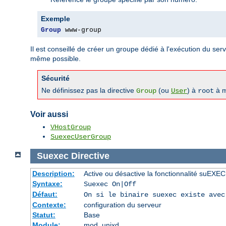
Exemple
Group
 www-group
Il est conseillé de créer un groupe dédié à l'exécution du serve
même possible.
Sécurité
Ne définissez pas la directive
(ou
) à
à m
Group
User
root
Voir aussi
VHostGroup
SuexecUserGroup
Suexec
Directive
Description:
Active ou désactive la fonctionnalité suEXEC
Syntaxe:
Suexec On|Off
Défaut:
On si le binaire suexec existe avec
Contexte:
configuration du serveur
Statut:
Base
Module:
mod_unixd