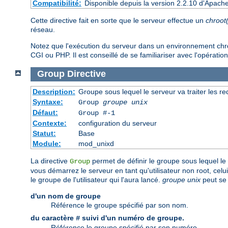
Compatibilité:
Disponible depuis la version 2.2.10 d'Apach
Cette directive fait en sorte que le serveur effectue un
chroot
réseau.
Notez que l'exécution du serveur dans un environnement chroot 
CGI ou PHP. Il est conseillé de se familiariser avec l'opération
Group
Directive
Description:
Groupe sous lequel le serveur va traiter les r
Syntaxe:
Group
groupe unix
Défaut:
Group #-1
Contexte:
configuration du serveur
Statut:
Base
Module:
mod_unixd
La directive
permet de définir le groupe sous lequel le s
Group
vous démarrez le serveur en tant qu'utilisateur non root, cel
le groupe de l'utilisateur qui l'aura lancé.
groupe unix
peut se 
d'un nom de groupe
Référence le groupe spécifié par son nom.
du caractère
suivi d'un numéro de groupe.
#
Référence le groupe spécifié par son numéro.