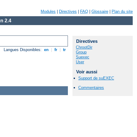
Modules
|
Directives
|
FAQ
|
Glossaire
|
Plan du site
n 2.4
Directives
ChrootDir
Langues Disponibles:
en
|
fr
|
tr
Group
Suexec
User
Voir aussi
Support de suEXEC
Commentaires