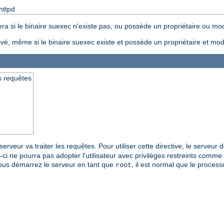
httpd
ra si le binaire suexec n'existe pas, ou possède un propriétaire ou mode
ivé, même si le binaire suexec existe et possède un propriétaire et mode
es requêtes
 serveur va traiter les requêtes. Pour utiliser cette directive, le serveur
-ci ne pourra pas adopter l'utilisateur avec privilèges restreints comme u
i vous démarrez le serveur en tant que
, il est normal que le proces
root