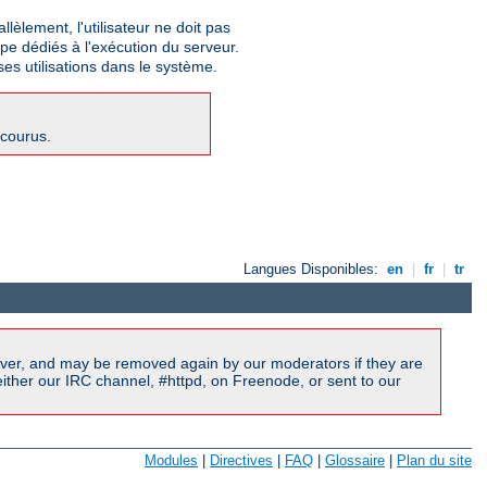
lèlement, l'utilisateur ne doit pas
upe dédiés à l'exécution du serveur.
ses utilisations dans le système.
ncourus.
Langues Disponibles:
en
|
fr
|
tr
ver, and may be removed again by our moderators if they are
ither our IRC channel, #httpd, on Freenode, or sent to our
Modules
|
Directives
|
FAQ
|
Glossaire
|
Plan du site