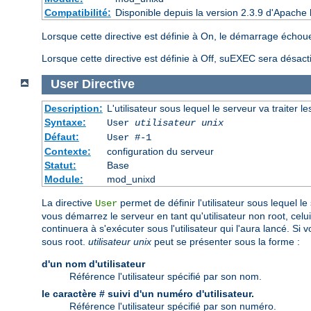
Compatibilité:
Disponible depuis la version 2.3.9 d'Apache 
Lorsque cette directive est définie à On, le démarrage échoue
Lorsque cette directive est définie à Off, suEXEC sera désact
User
Directive
Description:
L'utilisateur sous lequel le serveur va traiter l
Syntaxe:
User
utilisateur unix
Défaut:
User #-1
Contexte:
configuration du serveur
Statut:
Base
Module:
mod_unixd
La directive
permet de définir l'utilisateur sous lequel le
User
vous démarrez le serveur en tant qu'utilisateur non root, celui
continuera à s'exécuter sous l'utilisateur qui l'aura lancé. S
sous root.
utilisateur unix
peut se présenter sous la forme :
d'un nom d'utilisateur
Référence l'utilisateur spécifié par son nom.
le caractère # suivi d'un numéro d'utilisateur.
Référence l'utilisateur spécifié par son numéro.