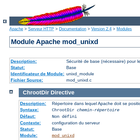
Apache
>
Serveur HTTP
>
Documentation
>
Version 2.4
>
Modules
Module Apache mod_unixd
Description:
Sécurité de base (nécessaire) pour le
Statut:
Base
Identificateur de Module:
unixd_module
Fichier Source:
mod_unixd.c
ChrootDir
Directive
Description:
Répertoire dans lequel Apache doit se posit
Syntaxe:
ChrootDir
chemin-répertoire
Défaut:
Non défini
Contexte:
configuration du serveur
Statut:
Base
Module:
mod_unixd