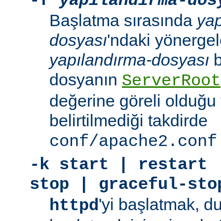
-f
yapılandırma-dos
Başlatma sırasında
yap
dosyası
'ndaki yönergele
yapılandırma-dosyası
b
dosyanın
ServerRoot
değerine göreli olduğu 
belirtilmediği takdirde
conf/apache2.conf
-k
start | restart 
stop | graceful-sto
'yi başlatmak, 
httpd