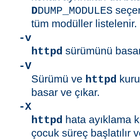
seçen
D
DUMP_MODULES
tüm modüller listelenir.
-v
sürümünü basar 
httpd
-V
Sürümü ve
kuru
httpd
basar ve çıkar.
-X
hata ayıklama ki
httpd
çocuk süreç başlatılır