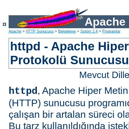
Apache 
Apache
>
HTTP Sunucusu
>
Belgeleme
>
Sürüm 2.4
>
Programlar
httpd - Apache Hiper
Protokolü Sunucus
Mevcut Dill
, Apache Hiper Metin
httpd
(HTTP) sunucusu programıd
çalışan bir artalan süreci ol
Bu tarz kullanıldığında iste