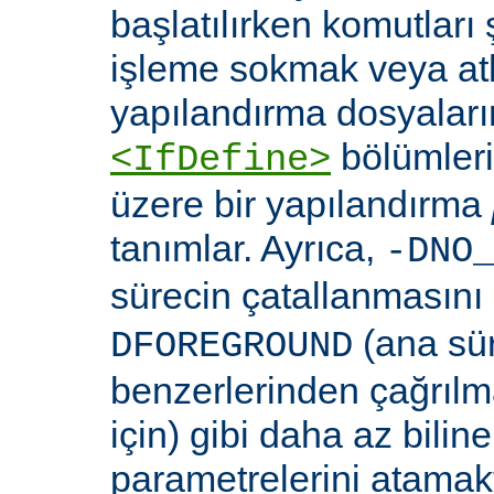
başlatılırken komutları 
işleme sokmak veya at
yapılandırma dosyaları
bölümleri
<IfDefine>
üzere bir yapılandırma
tanımlar. Ayrıca,
-DNO
sürecin çatallanmasını
(ana sü
DFOREGROUND
benzerlerinden çağrıl
için) gibi daha az bili
parametrelerini atamakta