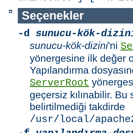
Seçenekler
-d
sunucu-kök-dizin
sunucu-kök-dizini
'ni
Se
yönergesine ilk değer o
Yapılandırma dosyasınd
yönerges
ServerRoot
geçersiz kılınabilir. B
belirtilmediği takdirde
/usr/local/apache