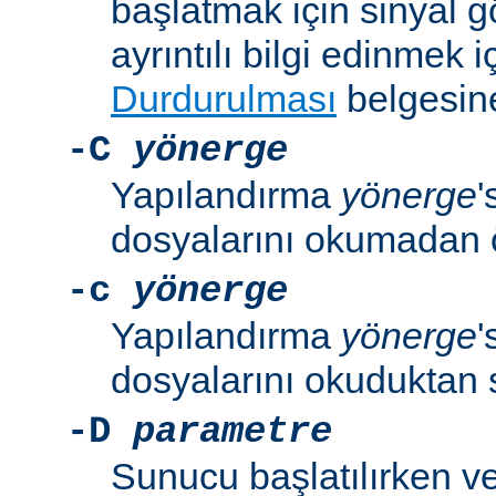
başlatmak için sinyal 
ayrıntılı bilgi edinmek i
Durdurulması
belgesine
-C
yönerge
Yapılandırma
yönerge
'
dosyalarını okumadan 
-c
yönerge
Yapılandırma
yönerge
'
dosyalarını okuduktan 
-D
parametre
Sunucu başlatılırken v