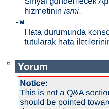
Sinyal gönderilecek Ap
hizmetinin
ismi
.
-w
Hata durumunda konsol
tutularak hata iletileri
Yorum
Notice:
This is not a Q&A sect
should be pointed towar