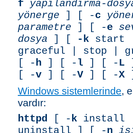
f
yapılandırma-dosy
yönerge
] [ -
c
yöne
parametre
] [ -
e
se
dosya
] [
-k
start 
graceful | stop | g
[ -
h
] [ -
l
] [ -
L
]
[ -
v
] [ -
V
] [ -
X
]
Windows sistemlerinde
, 
vardır:
httpd
[ -
k
install 
uninstall ] [ -
n
is