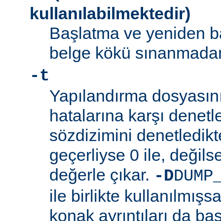
kullanılabilmektedir)
Başlatma ve yeniden b
belge kökü sınanmadan 
-t
Yapılandırma dosyasını
hatalarına karşı denetl
sözdizimini denetledik
geçerliyse 0 ile, değilse
değerle çıkar.
-D
DUMP
ile birlikte kullanılmış
konak ayrıntıları da bas