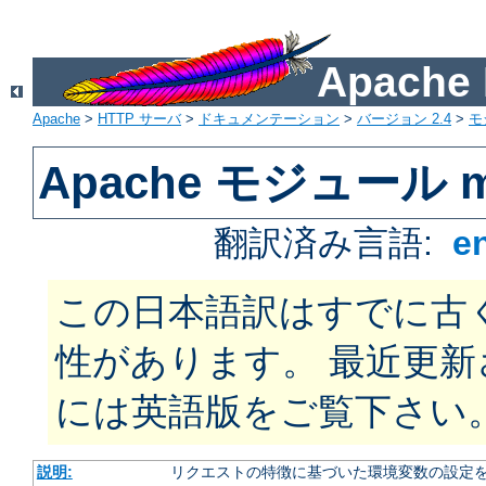
Apach
Apache
>
HTTP サーバ
>
ドキュメンテーション
>
バージョン 2.4
>
モ
Apache モジュール mo
翻訳済み言語:
e
この日本語訳はすでに古
性があります。 最近更
には英語版をご覧下さい
説明:
リクエストの特徴に基づいた環境変数の設定