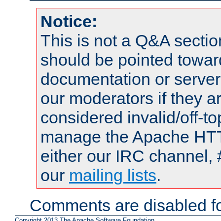
Notice:
This is not a Q&A sect
should be pointed towar
documentation or serve
our moderators if they a
considered invalid/off-t
manage the Apache HTTP
either our IRC channel, 
our
mailing lists
.
Comments are disabled fo
Copyright 2013 The Apache Software Foundation.