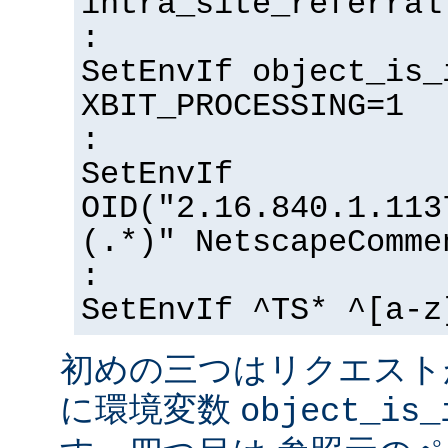
intra_site_referral
:
SetEnvIf object_is_
XBIT_PROCESSING=1
:
SetEnvIf
OID("2.16.840.1.113
(.*)" NetscapeComme
:
SetEnvIf ^TS* ^[a-z
初めの三つはリクエスト
に環境変数
object_is_