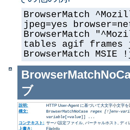
BrowserMatch ^Mozil
jpeg=yes browser=ne
BrowserMatch "^Mozi
tables agif frames 
BrowserMatch MSIE !
BrowserMatchNoCa
ブ
説明:
HTTP User-Agent に基づいて大文字小
構文:
BrowserMatchNoCase
regex [!]env-vari
variable
[=
value
]] ...
コンテキスト:
サーバ設定ファイル, バーチャルホスト, ディレクトリ
上書き:
FileInfo