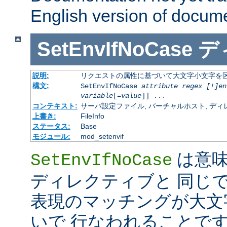
English version of docum
SetEnvIfNoCase
デ
説明:
リクエストの属性に基づいて大文字小文字を
構文:
SetEnvIfNoCase
attribute regex [!]en
variable
[=
value
]] ...
コンテキスト:
サーバ設定ファイル, バーチャルホスト, ディレクトリ
上書き:
FileInfo
ステータス:
Base
モジュール:
mod_setenvif
は意
SetEnvIfNoCase
ディレクティブと 同じ
表現のマッチングが大文
いで 行なわれることです