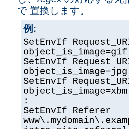
で 置換します。
例:
SetEnvIf Request_UR
object_is_image=gif
SetEnvIf Request_UR
object_is_image=jpg
SetEnvIf Request_UR
object_is_image=xbm
:
SetEnvIf Referer
www\.mydomain\.exam