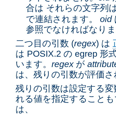
合は それらの文字列
で連結されます。
oid
参照でなければなりま
二つ目の引数 (
regex
) は
は POSIX.2 の egre
います。
regex
が
attribut
は、残りの引数が評価さ
残りの引数は設定する変
れる値を指定することも
は、