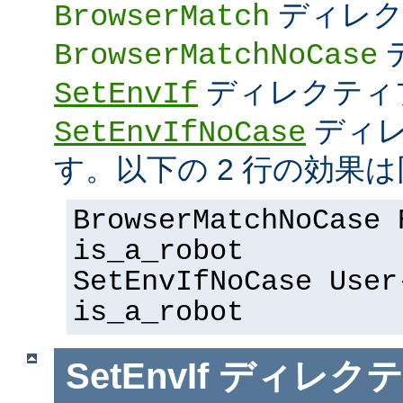
ディレク
BrowserMatch
BrowserMatchNoCase
ディレクティ
SetEnvIf
ディレ
SetEnvIfNoCase
す。以下の 2 行の効果は
BrowserMatchNoCase 
is_a_robot
SetEnvIfNoCase User
is_a_robot
SetEnvIf
ディレクテ