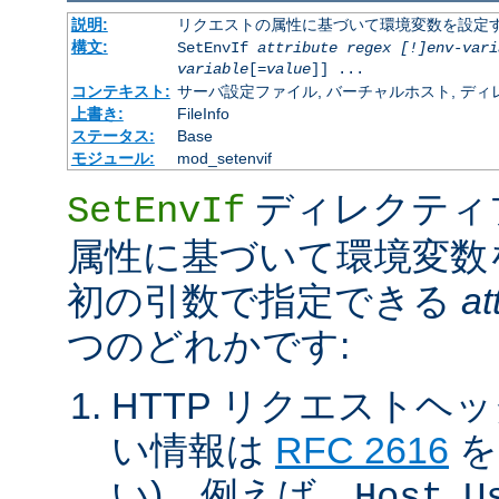
説明:
リクエストの属性に基づいて環境変数を設定
構文:
SetEnvIf
attribute regex [!]env-vari
variable
[=
value
]] ...
コンテキスト:
サーバ設定ファイル, バーチャルホスト, ディレクトリ
上書き:
FileInfo
ステータス:
Base
モジュール:
mod_setenvif
ディレクティ
SetEnvIf
属性に基づいて環境変数
初の引数で指定できる
at
つのどれかです:
HTTP リクエストヘ
い情報は
RFC 2616
を
い)。例えば、
,
Host
U