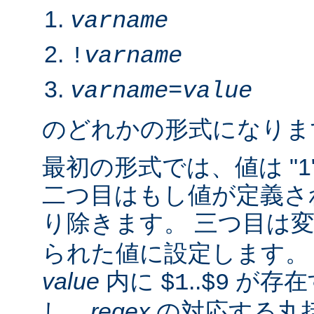
varname
!
varname
varname
=
value
のどれかの形式になりま
最初の形式では、値は "1
二つ目はもし値が定義さ
り除きます。 三つ目は
られた値に設定します。 2.
value
内に
..
が存在
$1
$9
し、
regex
の対応する丸