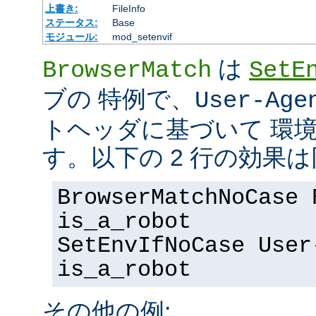
上書き:
FileInfo
ステータス:
Base
モジュール:
mod_setenvif
は
BrowserMatch
SetE
ブの 特例で、
User-Age
トヘッダに基づいて 環
す。以下の 2 行の効果
BrowserMatchNoCase 
is_a_robot
SetEnvIfNoCase User
is_a_robot
その他の例: