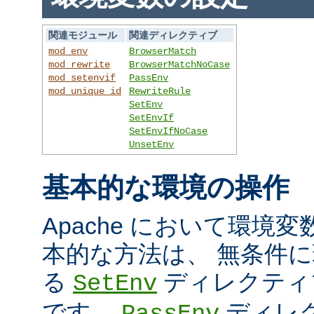
関連モジュール
関連ディレクティブ
mod_env
BrowserMatch
mod_rewrite
BrowserMatchNoCase
mod_setenvif
PassEnv
mod_unique_id
RewriteRule
SetEnv
SetEnvIf
SetEnvIfNoCase
UnsetEnv
基本的な環境の操作
Apache において環境
本的な方法は、 無条件
る
ディレクティ
SetEnv
です。
ディレ
PassEnv