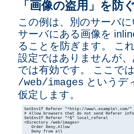
「画像の盗用」を防
この例は、別のサーバに
サーバにある画像を inli
ることを防ぎます。 こ
設定ではありませんが、
では有効です。 ここで
というデ
/web/images
仮定します。
SetEnvIf Referer "^http://www\.example\.com/" 
# Allow browsers that do not send Referer info
SetEnvIf Referer "^$" local_referal

<Directory /web/images>

   Order Deny,Allow

   Deny from all
