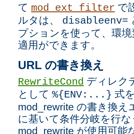
て
で
mod_ext_filter
ルタは、
disableenv=
プションを使って、環境
適用ができます。
URL の書き換え
ディレク
RewriteCond
として
式を
%{ENV:...}
mod_rewrite の書
に基いて条件分岐を行な
mod_rewrite が使用