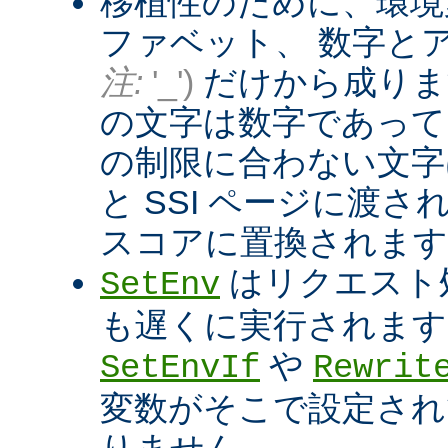
移植性のために、環境
ファベット、 数字と
注:
'_')
だけから成りま
の文字は数字であって
の制限に合わない文字は
と SSI ページに渡
スコアに置換されます
はリクエスト
SetEnv
も遅くに実行されます
や
SetEnvIf
Rewrit
変数がそこで設定され
りません。