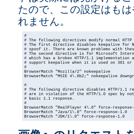
たので、この設定はもは
れません。
#

# The following directives modify normal HTTP 
# The first directive disables keepalive for N
# spoof it. There are known problems with thes
# The second directive is for Microsoft Intern
# which has a broken HTTP/1.1 implementation a
# support keepalive when it is used on 301 or 
#

BrowserMatch "Mozilla/2" nokeepalive

BrowserMatch "MSIE 4\.0b2;" nokeepalive downgr
#

# The following directive disables HTTP/1.1 re
# are in violation of the HTTP/1.0 spec by not
# basic 1.1 response.

#

BrowserMatch "RealPlayer 4\.0" force-response-
BrowserMatch "Java/1\.0" force-response-1.0

BrowserMatch "JDK/1\.0" force-response-1.0