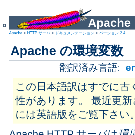
Apach
Apache
>
HTTP サーバ
>
ドキュメンテーション
>
バージョン 2.4
Apache の環境変数
翻訳済み言語:
e
この日本語訳はすでに古
性があります。 最近更
には英語版をご覧下さい
Apache HTTP サーバは
環